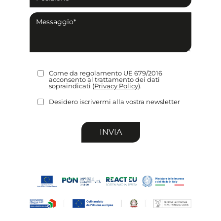
Come da regolamento UE 679/2016
acconsento al trattamento dei dati
sopraindicati (
Privacy Policy
).
Desidero iscrivermi alla vostra newsletter
Si
prega
di
lasciare
vuoto
questo
campo.